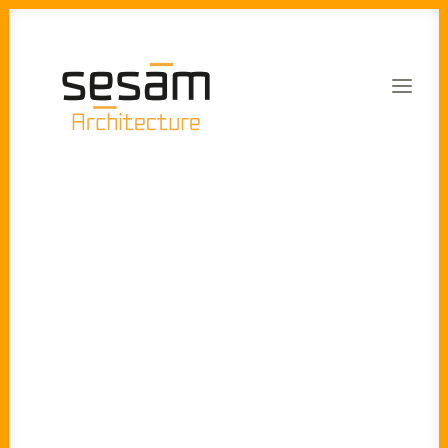
Viticole
Equipements et bureaux
Maisons groupées
Réhabilitation thermique
Projets
Particuliers