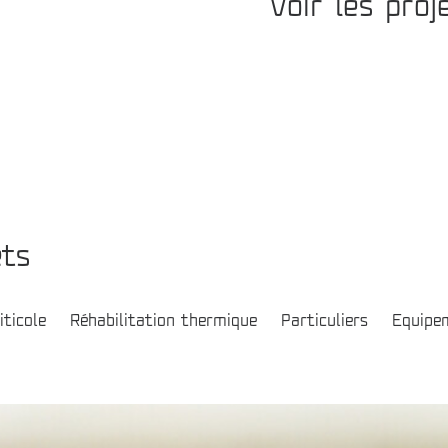
Voir les proj
ets
iticole
Réhabilitation thermique
Particuliers
Equipe