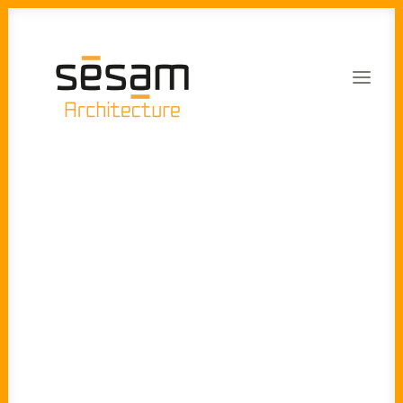
Viticole
Equipements et bureaux
Maisons groupées
Réhabilitation thermique
Projets
Particuliers