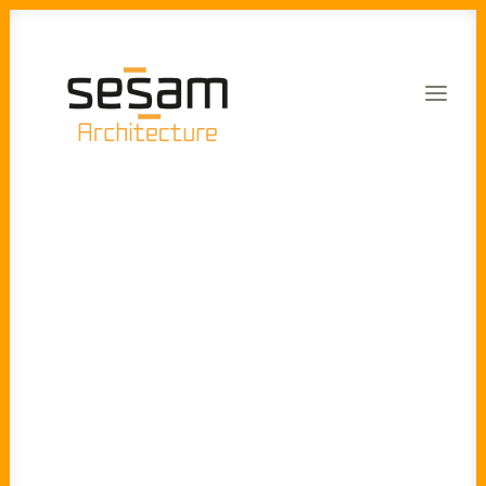
Viticole
Equipements et bureaux
Maisons groupées
Réhabilitation thermique
Projets
Particuliers