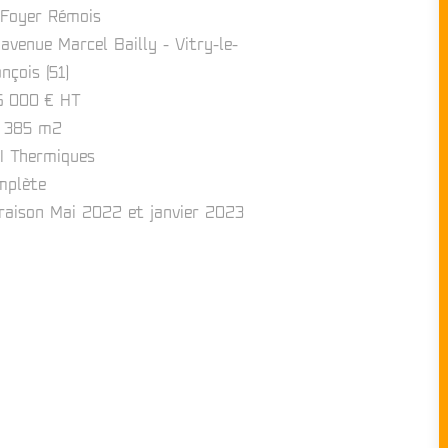
 Foyer Rémois
avenue Marcel Bailly - Vitry-le-
nçois (51)
6 000 € HT
 385 m2
I Thermiques
mplète
vraison Mai 2022 et janvier 2023