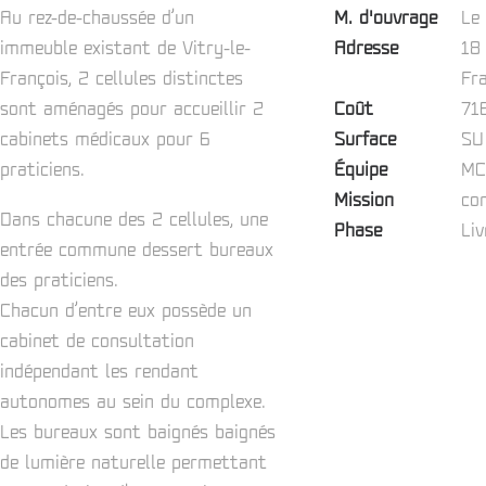
Au rez-de-chaussée d’un
M. d'ouvrage
Le
immeuble existant de Vitry-le-
Adresse
18 
François, 2 cellules distinctes
Fra
sont aménagés pour accueillir 2
Coût
71
cabinets médicaux pour 6
Surface
SU
praticiens.
Équipe
MC
Mission
co
Dans chacune des 2 cellules, une
Phase
Li
entrée commune dessert bureaux
des praticiens.
Chacun d’entre eux possède un
cabinet de consultation
indépendant les rendant
autonomes au sein du complexe.
Les bureaux sont baignés baignés
de lumière naturelle permettant